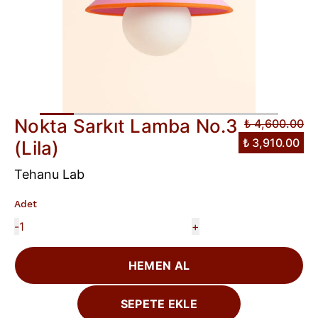
Nokta Sarkıt Lamba No.3
₺ 4,600.00
₺ 3,910.00
(Lila)
Tehanu Lab
Adet
-
+
HEMEN AL
SEPETE EKLE