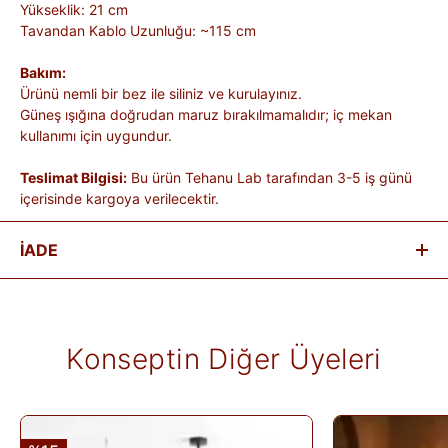
Yükseklik: 21 cm
Tavandan Kablo Uzunluğu: ~115 cm
Bakım:
Ürünü nemli bir bez ile siliniz ve kurulayınız.
Güneş ışığına doğrudan maruz bırakılmamalıdır; iç mekan
kullanımı için uygundur.
Teslimat Bilgisi:
Bu ürün Tehanu Lab tarafından 3-5 iş günü
içerisinde kargoya verilecektir.
İADE
Satın aldığınız ürünleri, teslim tarihinden itibaren
14 gün
içinde
iade edebilirsiniz.
Kişiye özel üretilen veya hijyen nedeniyle tekrar satılması
Konseptin Diğer Üyeleri
mümkün olmayan ürünlerde iade kabul edilmez. Ayıplı ürünler,
teslim sırasında kargo tutanağı ile belgelenmediği sürece iade
kapsamına girmez. Ürünlerin termin ve kargo süreleri markaya
ve ürüne göre değişiklik gösterebilir; bu bilgiler ürün
açıklamalarında yer alır.