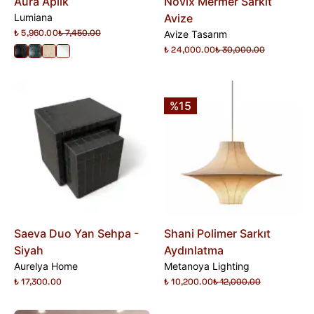
Aura Aplik
Novix Mermer Sarkıt
Lumiana
Avize
₺ 5,960.00
₺ 7,450.00
Avize Tasarım
₺ 24,000.00
₺ 30,000.00
%15
Saeva Duo Yan Sehpa -
Shani Polimer Sarkıt
Siyah
Aydınlatma
Aurelya Home
Metanoya Lighting
₺ 17,300.00
₺ 10,200.00
₺ 12,000.00