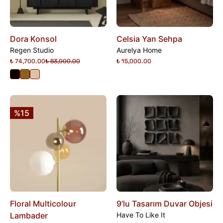
Dora Konsol
Celsia Yan Sehpa
Regen Studio
Aurelya Home
₺ 74,700.00
₺ 83,000.00
₺ 15,000.00
%15
Floral Multicolour
9’lu Tasarım Duvar Objesi
Lambader
Have To Like It