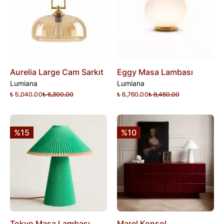
Aurelia Large Cam Sarkıt
Eggy Masa Lambası
Lumiana
Lumiana
₺ 5,040.00
₺ 6,300.00
₺ 6,760.00
₺ 8,450.00
%15
%10
Tokyo Masa Lambası
Marel Konsol