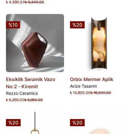
₺ 4,590.00
₺ 5,400.00
%10
%20
Eksiklik Seramik Vazo
Orbix Mermer Aplik
No:2 - Kiremit
Avize Tasarım
₺ 12,800.00
₺ 16,000.00
Rezzo Ceramics
₺ 6,255.00
₺ 6,950.00
%20
%20