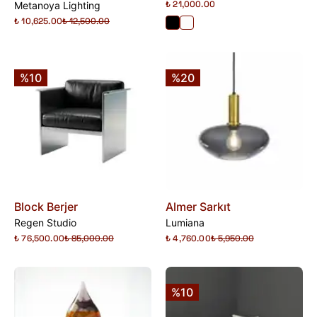
₺ 21,000.00
Metanoya Lighting
₺ 10,625.00
₺ 12,500.00
%10
%20
Block Berjer
Almer Sarkıt
Regen Studio
Lumiana
₺ 76,500.00
₺ 85,000.00
₺ 4,760.00
₺ 5,950.00
%10