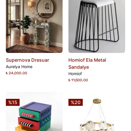
Supernova Dresuar
Homiof Ela Metal
Aurelya Home
Sandalye
₺ 24,000.00
Homiof
₺ 11,500.00
%15
%20