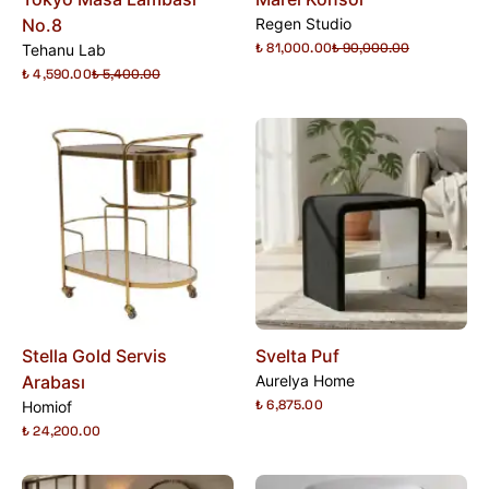
No.8
Regen Studio
₺ 81,000.00
₺ 90,000.00
Tehanu Lab
₺ 4,590.00
₺ 5,400.00
Stella Gold Servis
Svelta Puf
Arabası
Aurelya Home
₺ 6,875.00
Homiof
₺ 24,200.00