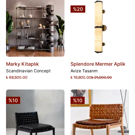
%20
Marky Kitaplık
Splendore Mermer Aplik
Scandinavian Concept
Avize Tasarım
₺ 68,500.00
₺ 16,800.00
₺ 21,000.00
%10
%10