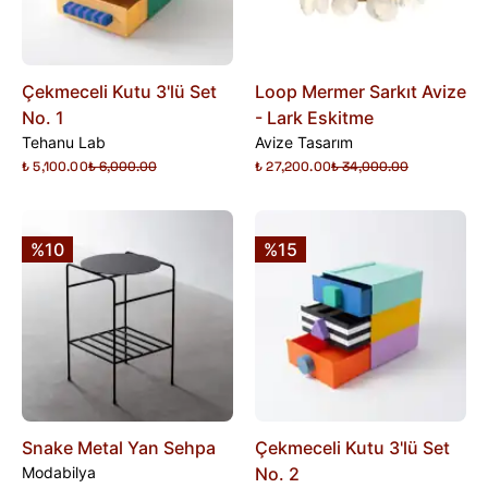
Çekmeceli Kutu 3'lü Set
Loop Mermer Sarkıt Avize
No. 1
- Lark Eskitme
Tehanu Lab
Avize Tasarım
₺ 5,100.00
₺ 6,000.00
₺ 27,200.00
₺ 34,000.00
%10
%15
Snake Metal Yan Sehpa
Çekmeceli Kutu 3'lü Set
Modabilya
No. 2