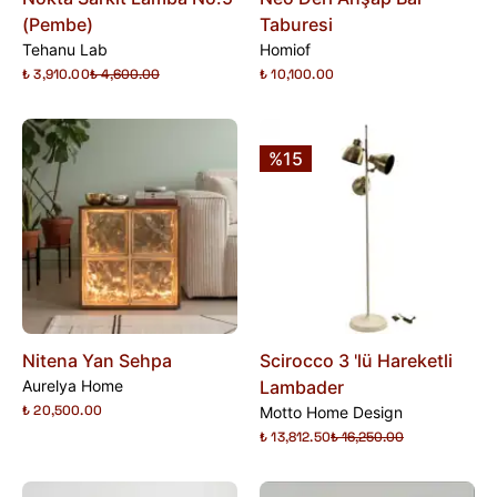
(Pembe)
Taburesi
Tehanu Lab
Homiof
₺ 3,910.00
₺ 4,600.00
₺ 10,100.00
%15
Nitena Yan Sehpa
Scirocco 3 'lü Hareketli
Aurelya Home
Lambader
₺ 20,500.00
Motto Home Design
₺ 13,812.50
₺ 16,250.00