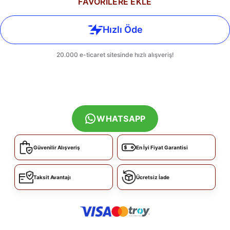
FAVORİLERE EKLE
WHATSAPP
Güvenilir Alışveriş
En İyi Fiyat Garantisi
Taksit Avantajı
Ücretsiz İade