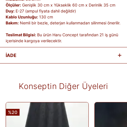
Ölçüler:
Genişlik 30 cm x Yükseklik 60 cm x Derinlik 35 cm
Duy:
E-27 (ampul fiyata dahil değildir)
Kablo Uzunluğu:
130 cm
Bakım:
Nemli bir bezle, deterjan kullanmadan silinmesi önerilir.
Teslimat Bilgisi:
Bu ürün Haru Concept tarafından 21 iş günü
içerisinde kargoya verilecektir.
İADE
Satın aldığınız ürünleri, teslim tarihinden itibaren
14 gün
içinde
iade edebilirsiniz.
Kişiye özel üretilen veya hijyen nedeniyle tekrar satılması
Konseptin Diğer Üyeleri
mümkün olmayan ürünlerde iade kabul edilmez. Ayıplı ürünler,
teslim sırasında kargo tutanağı ile belgelenmediği sürece iade
kapsamına girmez. Ürünlerin termin ve kargo süreleri markaya
ve ürüne göre değişiklik gösterebilir; bu bilgiler ürün
açıklamalarında yer alır.
%20
İade edilen ürünler, iade şartlarına uygun olduğu takdirde 10
gün içinde bankanıza iletilir. İade sürecini başlatmak için lütfen
İade Formu
'nu doldurunuz veya
Siparişlerim
sayfasından