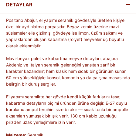
DETAYLAR
Positano Abajur, el yapımı seramik gövdesiyle üretilen kişiye
özel bir aydınlatma parçasıdır. Beyaz zemin üzerine mavi
süslemeler elle çizilmiş; gövdeye ise limon, üzüm salkımı ve
yapraklardan oluşan kabartma (rölyef) meyveler üç boyutlu
olarak eklenmiştir.
Mavi-beyaz palet ve kabartma meyve detayları, abajura
Akdeniz ve İtalyan seramik geleneğini yansıtan zarif bir
karakter kazandırır; hem klasik hem sıcak bir görünüm sunar.
60 cm yüksekliğiyle konsol, komodin ya da çalışma masasında
belirgin bir duruş sergiler.
El yapımı seramikte her gövde kendi küçük farklarını taşır;
kabartma detayların biçimi üründen ürüne değişir. E-27 duylu
kurulumu ampul tercihini size bırakır — sıcak tonlu bir ampulle
akşamları yumuşak bir ışık verir. 130 cm kablo uzunluğu
prizden uzak yerleşimlere izin verir.
Malzeme:
Seramik