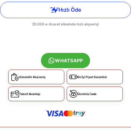
WHATSAPP
Güvenilir Alışveriş
En İyi Fiyat Garantisi
Taksit Avantajı
Ücretsiz İade