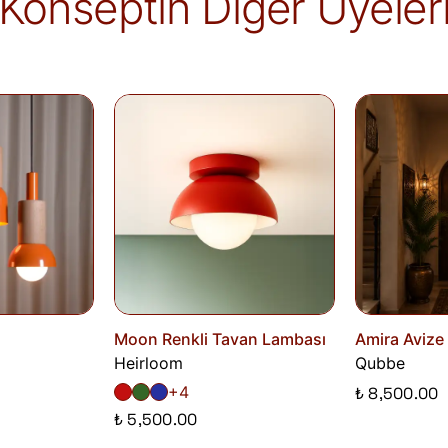
Konseptin Diğer Üyeler
İade edilen ürünler, iade şartlarına uygun 
iletilir. İade sürecini başlatmak için lütfen
İa
Siparişlerim
sayfasından iade talebi oluştu
Moon Renkli Tavan Lambası
Amira Avize
Heirloom
Qubbe
+4
₺ 8,500.00
₺ 5,500.00