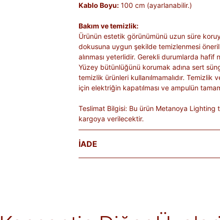
Kablo Boyu:
100 cm (ayarlanabilir.)
Bakım ve temizlik:
Ürünün estetik görünümünü uzun süre koruy
dokusuna uygun şekilde temizlenmesi öneril
alınması yeterlidir. Gerekli durumlarda hafif n
Yüzey bütünlüğünü korumak adına sert süngerl
temizlik ürünleri kullanılmamalıdır. Temizlik
için elektriğin kapatılması ve ampulün tama
Teslimat Bilgisi:
Bu ürün Metanoya Lighting t
kargoya verilecektir.
İADE
Satın aldığınız ürünleri, teslim tarihinden iti
Kişiye özel üretilen veya hijyen nedeniyle 
ürünlerde iade kabul edilmez. Ayıplı ürünler, 
belgelenmediği sürece iade kapsamına girmez
markaya ve ürüne göre değişiklik gösterebilir
alır.