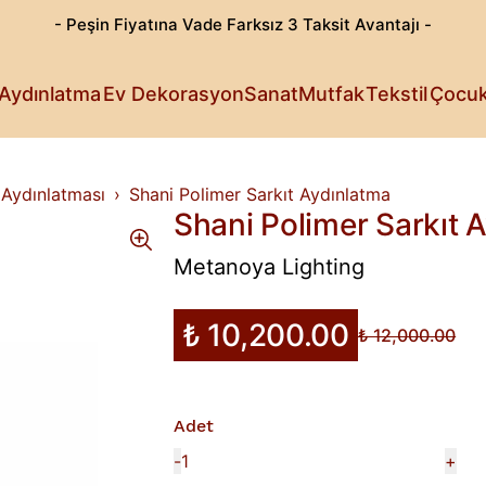
- Peşin Fiyatına Vade Farksız 3 Taksit Avantajı -
Göz Alıcı T
Patili Dost
Aydınlatma
Ev Dekorasyon
Sanat
Mutfak
Tekstil
Çocu
Işıldayan T
Detaylı Su
Sanattan Öt
Estetik Lez
Rahat Sana
Küçüklerin 
Fark Yarata
 Aydınlatması
Shani Polimer Sarkıt Aydınlatma
Shani Polimer Sarkıt 
Metanoya Lighting
₺ 10,200.00
₺ 12,000.00
Adet
-
+