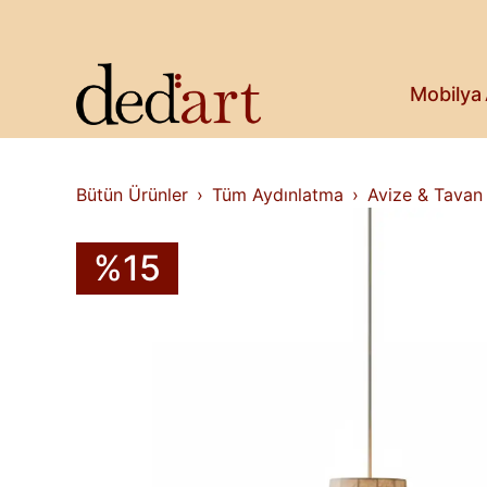
Koltuk & Bank
Saksı & Bitki
Askılık
Kitaplık & Raf
Mobilya
Televizyon Ünitesi
Bütün Ürünler
Tüm Aydınlatma
Avize & Tavan
%15