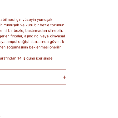
abilmesi için yüzeyin yumuşak
ir. Yumuşak ve kuru bir bezle tozunun
emli bir bezle, bastırmadan silinebilir.
er, fırçalar, aşındırıcı veya kimyasal
 veya ampul değişimi sırasında güvenlik
men soğumasının beklenmesi önerilir.
arafından 14 iş günü içerisinde
baren
14 gün
içinde iade edebilirsiniz.
tekrar satılması mümkün olmayan
teslim sırasında kargo tutanağı ile
. Ürünlerin termin ve kargo süreleri
; bu bilgiler ürün açıklamalarında yer