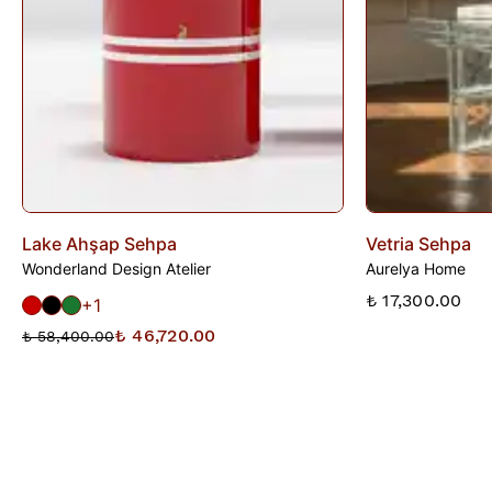
iade talebi oluşturunuz.
Lake Ahşap Sehpa
Vetria Sehpa
Wonderland Design Atelier
Aurelya Home
₺ 17,300.00
+1
₺ 46,720.00
₺ 58,400.00