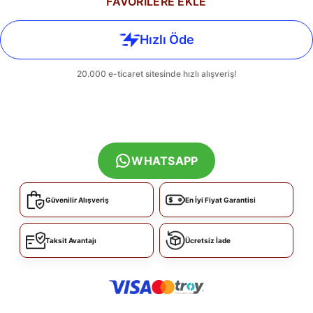
FAVORİLERE EKLE
WHATSAPP
Güvenilir Alışveriş
En İyi Fiyat Garantisi
Taksit Avantajı
Ücretsiz İade