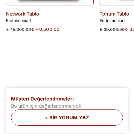
Network Tablo
Tohum Tablo
Eudoimoniart
Eudoimoniart
₺ 40,500.00
₺ 3
₺ 45,000.00
₺ 39,000.00
Müşteri Değerlendirmeleri
Bu ürün için değerlendirme yok
+
BİR YORUM YAZ