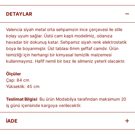
DETAYLAR
Valencia siyah metal orta sehpamızın ince çerçevesi ile stile
kolay uyum sağlar. Üstü cam kaplı modelimiz, odanıza
havadar bir dokunuş katar. Sehpamız siyah renk elektrostatik
boya ile boyanmıştır. Üst tablası 6mm şeffaf camdır. Ürün
temizliği için herhangi bir kimyasal temizlik malzemesi
kullanmayınız. Hafif nemli bir bez ile silmeniz yeterli olacaktır.
Ölçüler
Çap: 84 cm
Yükseklik: 45 cm
Teslimat Bilgisi
: Bu ürün Modabilya tarafından maksimum 20
iş günü içerisinde kargoya verilecektir.
İADE
Satın aldığınız ürünleri, teslim tarihinden itibaren
14 gün
içinde