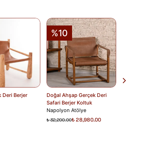
runuz.
%10
%1
 Deri Berjer
Doğal Ahşap Gerçek Deri
Davina 
Safari Berjer Koltuk
Napolyo
Napolyon Atölye
₺ 28,980.00
₺ 32,200.00
₺ 25,300