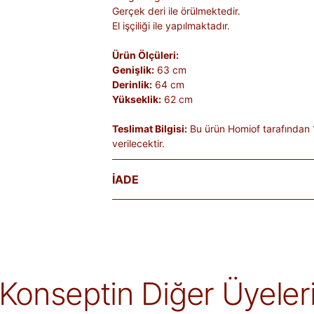
Gerçek deri ile örülmektedir.
El işçiliği ile yapılmaktadır.
Ürün Ölçüleri:
Genişlik:
63 cm
Derinlik:
64 cm
Yükseklik:
62 cm
Teslimat Bilgisi:
Bu ürün Homiof tarafından 
verilecektir.
İADE
Satın aldığınız ürünleri, teslim tarihinden iti
Kişiye özel üretilen veya hijyen nedeniyle 
ürünlerde iade kabul edilmez. Ayıplı ürünler, 
belgelenmediği sürece iade kapsamına girmez
markaya ve ürüne göre değişiklik gösterebilir
Konseptin Diğer Üyeler
alır.
İade edilen ürünler, iade şartlarına uygun 
iletilir. İade sürecini başlatmak için lütfen
İa