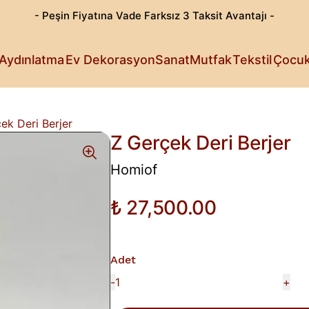
- Peşin Fiyatına Vade Farksız 3 Taksit Avantajı -
Göz Alıcı T
Patili Dost
Aydınlatma
Ev Dekorasyon
Sanat
Mutfak
Tekstil
Çocu
Işıldayan T
Detaylı Su
Sanattan Öt
Estetik Lez
Rahat Sana
Küçüklerin 
Fark Yarata
ek Deri Berjer
Z Gerçek Deri Berjer
Homiof
₺ 27,500.00
Adet
-
+