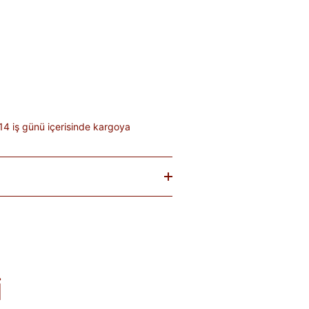
14 iş günü içerisinde kargoya
baren
14 gün
içinde iade edebilirsiniz.
tekrar satılması mümkün olmayan
teslim sırasında kargo tutanağı ile
. Ürünlerin termin ve kargo süreleri
; bu bilgiler ürün açıklamalarında yer
i
olduğu takdirde 10 gün içinde bankanıza
de Formu
'nu doldurunuz veya