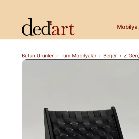
Koltuk & Bank
Saksı & Bitki
Askılık
Kitaplık & Raf
Mobilya
Televizyon Ünitesi
Bütün Ürünler
Tüm Mobilyalar
Berjer
Z Gerç