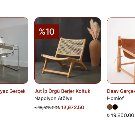
Siparişlerim
sayfasından iade talebi oluştu
%10
eyaz Gerçek
Jüt İp Örgü Berjer Koltuk
Daav Gerçek
Napolyon Atölye
Homiof
₺ 13,972.50
₺ 15,525.00
₺ 19,250.00