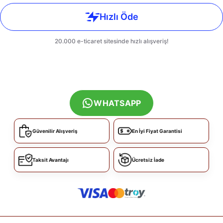
WHATSAPP
Güvenilir Alışveriş
En İyi Fiyat Garantisi
Taksit Avantajı
Ücretsiz İade