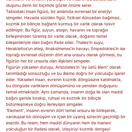
oluşunu derin bir biçimde gözler önüne serer.
Tablodaki insan figürü, bir anlamda evrensel bir enerjiyi
simgeler. Havada süzülen figür, fiziksel dünyadan bağımsız,
kozmik bir bilinçle bağlantı kurmuş bir varlık olarak tasvir
edilmiştir. Bu figür, suyun, ateşin, havanın ve toprağın
birleşiminden türemiş bir varlık olarak, doğanın temel
bileşenleriyle olan bağını ifade eder. Thales’in suyu,
Herakleitos’un ateşi, Anaksimenes’in havayı, Empedokles’in ise
toprağı evrensel düzenin dört ana unsuru olarak görmesi, bu
figürün her bir unsurla olan ilişkisini simgeler.
Figürün yükselen duruşu, Aristoteles’in “ay üstü âlem” olarak
tanımladığı sonsuzluğu ve bu âleme doğru bir yolculuğu işaret
eder. Yükselen insan, evrenin kozmik döngüsüne katılmakta,
bu döngüde varlıkların dönüşümünü ve yeniden doğuşunu
temsil etmektedir. Aynı zamanda, insanın doğa ile olan maddi
bağını geride bırakıp, ruhsal ve kozmik bir bilinçle
bütünleşmeye doğru ilerleyişini simgeler.
“Element”, insanın evrenin dört temel unsuru ile birleşerek,
varoluşsal bir dönüşüm ve içsel bir uyanış sürecini geçirdiği bir
eserdir. Bu resim, hem maddi dünyanın hem de manevi
yolculuğun bir ifadesi olarak, izleyiciyi kozmik dengeyi