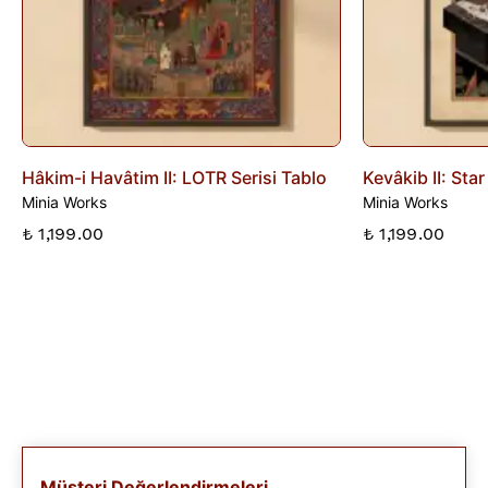
Hâkim-i Havâtim II: LOTR Serisi Tablo
Kevâkib II: Sta
Minia Works
Minia Works
₺ 1,199.00
₺ 1,199.00
Müşteri Değerlendirmeleri