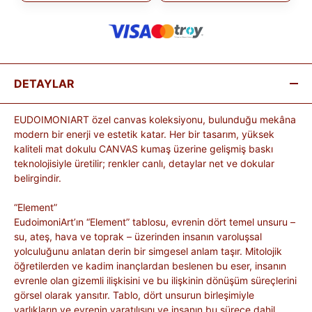
DETAYLAR
EUDOIMONIART özel canvas koleksiyonu, bulunduğu mekâna
modern bir enerji ve estetik katar. Her bir tasarım, yüksek
kaliteli mat dokulu CANVAS kumaş üzerine gelişmiş baskı
teknolojisiyle üretilir; renkler canlı, detaylar net ve dokular
belirgindir.
“Element”
EudoimoniArt’ın “Element” tablosu, evrenin dört temel unsuru –
su, ateş, hava ve toprak – üzerinden insanın varoluşsal
yolculuğunu anlatan derin bir simgesel anlam taşır. Mitolojik
öğretilerden ve kadim inançlardan beslenen bu eser, insanın
evrenle olan gizemli ilişkisini ve bu ilişkinin dönüşüm süreçlerini
görsel olarak yansıtır. Tablo, dört unsurun birleşimiyle
varlıkların ve evrenin yaratılışını ve insanın bu sürece dahil