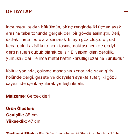
DETAYLAR
İnce metal telden bükülmüş, pirinç renginde iki üçgen ayak
arasına taba tonunda gerçek deri bir gövde asılmıştır. Deri,
üstteki metal borulara sarılarak iki ayrı göz oluşturur; üst
kenardaki kavisli kulp hem taşıma noktası hem de deriyi
gergin tutan çubuk olarak çalışır. El yapımı olan dergilik,
yumuşak deri ile ince metal hattın karşıtlığı üzerine kuruludur.
Koltuk yanında, çalışma masasının kenarında veya giriş
holünde dergi, gazete ve dosyaları ayakta tutar; iki gözü
sayesinde içerik ayrılarak yerleştirilebilir.
Malzeme:
Gerçek deri
Ürün Ölçüleri:
Genişlik:
35 cm
Yükseklik:
47 cm
Teslimat Bilgisi:
Bu ürün Napolyon Atölye tarafından 14 iş