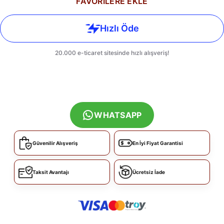
FAVORİLERE EKLE
WHATSAPP
Güvenilir Alışveriş
En İyi Fiyat Garantisi
Taksit Avantajı
Ücretsiz İade