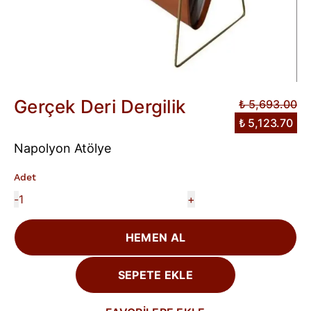
Gerçek Deri Dergilik
₺ 5,693.00
₺ 5,123.70
Napolyon Atölye
Adet
-
+
HEMEN AL
SEPETE EKLE