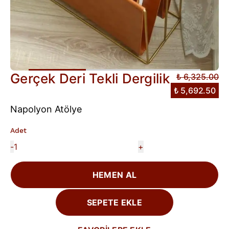
Gerçek Deri Tekli Dergilik
₺ 6,325.00
₺ 5,692.50
Napolyon Atölye
Adet
-
+
HEMEN AL
SEPETE EKLE