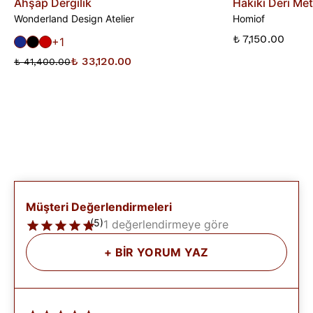
Ahşap Dergilik
Hakiki Deri Met
Wonderland Design Atelier
Homiof
₺ 7,150.00
+1
₺ 33,120.00
₺ 41,400.00
Müşteri Değerlendirmeleri
(
5
)
1 değerlendirmeye göre
+
BİR YORUM YAZ