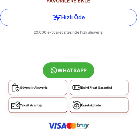
FAVORİLERE EKLE
WHATSAPP
Güvenilir Alışveriş
En İyi Fiyat Garantisi
Taksit Avantajı
Ücretsiz İade