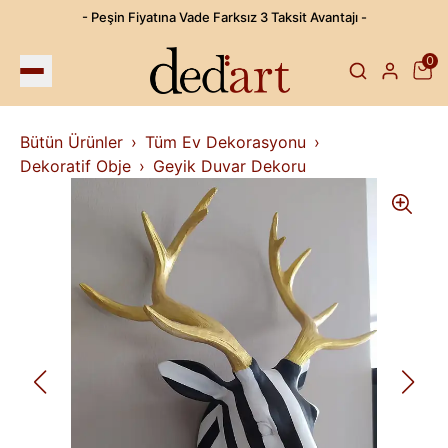
- Peşin Fiyatına Vade Farksız 3 Taksit Avantajı -
0
Bütün Ürünler
Tüm Ev Dekorasyonu
Dekoratif Obje
Geyik Duvar Dekoru