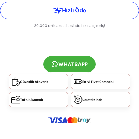
WHATSAPP
Güvenilir Alışveriş
En İyi Fiyat Garantisi
Taksit Avantajı
Ücretsiz İade