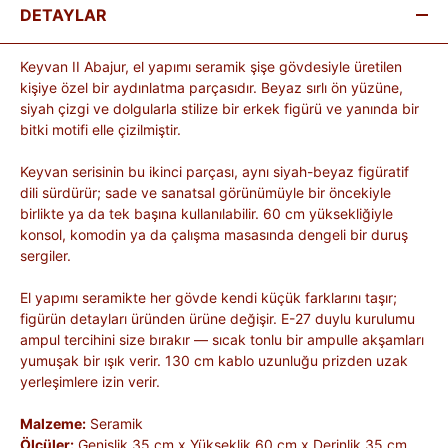
DETAYLAR
Keyvan II Abajur, el yapımı seramik şişe gövdesiyle üretilen
kişiye özel bir aydınlatma parçasıdır. Beyaz sırlı ön yüzüne,
siyah çizgi ve dolgularla stilize bir erkek figürü ve yanında bir
bitki motifi elle çizilmiştir.
Keyvan serisinin bu ikinci parçası, aynı siyah-beyaz figüratif
dili sürdürür; sade ve sanatsal görünümüyle bir öncekiyle
birlikte ya da tek başına kullanılabilir. 60 cm yüksekliğiyle
konsol, komodin ya da çalışma masasında dengeli bir duruş
sergiler.
El yapımı seramikte her gövde kendi küçük farklarını taşır;
figürün detayları üründen ürüne değişir. E-27 duylu kurulumu
ampul tercihini size bırakır — sıcak tonlu bir ampulle akşamları
yumuşak bir ışık verir. 130 cm kablo uzunluğu prizden uzak
yerleşimlere izin verir.
Malzeme:
Seramik
Ölçüler:
Genişlik 35 cm x Yükseklik 60 cm x Derinlik 35 cm