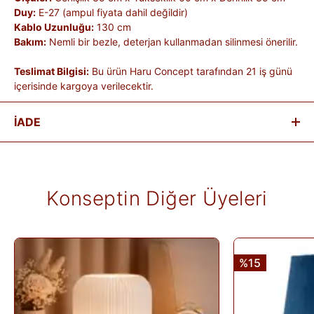
Duy:
E-27 (ampul fiyata dahil değildir)
Kablo Uzunluğu:
130 cm
Bakım:
Nemli bir bezle, deterjan kullanmadan silinmesi önerilir.
Teslimat Bilgisi:
Bu ürün Haru Concept tarafından 21 iş günü
içerisinde kargoya verilecektir.
İADE
Satın aldığınız ürünleri, teslim tarihinden itibaren
14 gün
içinde
iade edebilirsiniz.
Kişiye özel üretilen veya hijyen nedeniyle tekrar satılması
Konseptin Diğer Üyeleri
mümkün olmayan ürünlerde iade kabul edilmez. Ayıplı ürünler,
teslim sırasında kargo tutanağı ile belgelenmediği sürece iade
kapsamına girmez. Ürünlerin termin ve kargo süreleri markaya
ve ürüne göre değişiklik gösterebilir; bu bilgiler ürün
açıklamalarında yer alır.
%15
İade edilen ürünler, iade şartlarına uygun olduğu takdirde 10
gün içinde bankanıza iletilir. İade sürecini başlatmak için lütfen
İade Formu
'nu doldurunuz veya
Siparişlerim
sayfasından
iade talebi oluşturunuz.