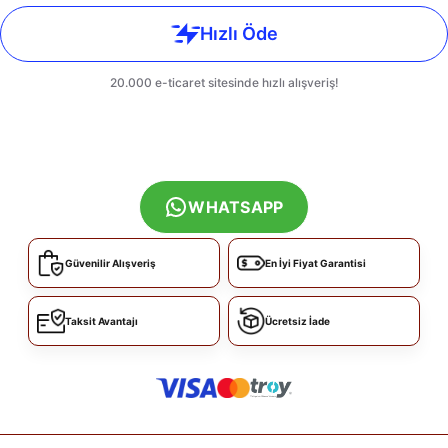
WHATSAPP
Güvenilir Alışveriş
En İyi Fiyat Garantisi
Taksit Avantajı
Ücretsiz İade