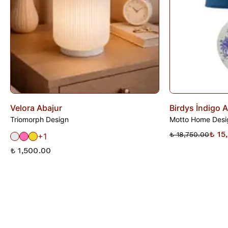
Velora Abajur
Birdys İndigo 
Triomorph Design
Motto Home Desi
₺ 15
₺ 18,750.00
+1
₺ 1,500.00