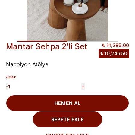
Mantar Sehpa 2'li Set
₺ 11,385.00
₺ 10,246.50
Napolyon Atölye
Adet
-
+
HEMEN AL
SEPETE EKLE