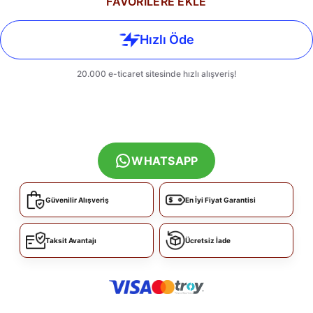
FAVORİLERE EKLE
WHATSAPP
Güvenilir Alışveriş
En İyi Fiyat Garantisi
Taksit Avantajı
Ücretsiz İade