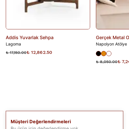
Addis Yuvarlak Sehpa
Gerçek Metal 
Lagoma
Napolyon Atölye
₺ 12,862.50
₺ 17,150.00
₺ 7,
₺ 8,050.00
Müşteri Değerlendirmeleri
Bu ürün için değerlendirme yok