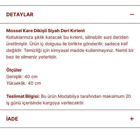
DETAYLAR
Mossel Kare Dikişli Siyah Deri Kırlent
Koltuklarınıza şıklık katacak bu kırlent, silinebilir suni deriden
üretilmiştir. Ürün iç dolgusu ile birlikte gönderilir; sadece kılıf
değildir. Temizliği için kimyasal madde kullanmayınız. Nemli bir
bez ile silmeniz yeterlidir.
Ölçüler
Genişlik: 40 cm
Yükseklik: 40 cm
Teslimat Bilgisi:
Bu ürün Modabilya tarafından maksimum 20
iş günü içerisinde kargoya verilecektir.
İADE
Satın aldığınız ürünleri, teslim tarihinden itibaren
14 gün
içinde
iade edebilirsiniz.