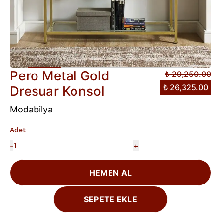
Pero Metal Gold
₺ 29,250.00
₺ 26,325.00
Dresuar Konsol
Modabilya
Adet
-
+
HEMEN AL
SEPETE EKLE