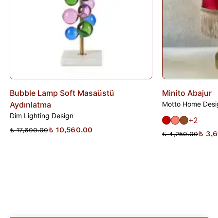
Bubble Lamp Soft Masaüstü
Minito Abajur
Aydınlatma
Motto Home Desi
Dim Lighting Design
+2
₺ 10,560.00
₺ 17,600.00
₺ 3,6
₺ 4,250.00