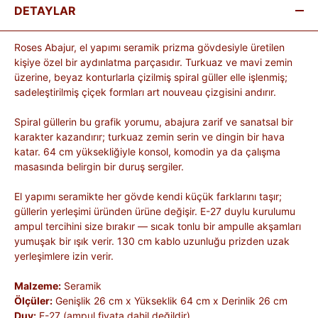
DETAYLAR
Roses Abajur, el yapımı seramik prizma gövdesiyle üretilen
kişiye özel bir aydınlatma parçasıdır. Turkuaz ve mavi zemin
üzerine, beyaz konturlarla çizilmiş spiral güller elle işlenmiş;
sadeleştirilmiş çiçek formları art nouveau çizgisini andırır.
Spiral güllerin bu grafik yorumu, abajura zarif ve sanatsal bir
karakter kazandırır; turkuaz zemin serin ve dingin bir hava
katar. 64 cm yüksekliğiyle konsol, komodin ya da çalışma
masasında belirgin bir duruş sergiler.
El yapımı seramikte her gövde kendi küçük farklarını taşır;
güllerin yerleşimi üründen ürüne değişir. E-27 duylu kurulumu
ampul tercihini size bırakır — sıcak tonlu bir ampulle akşamları
yumuşak bir ışık verir. 130 cm kablo uzunluğu prizden uzak
yerleşimlere izin verir.
Malzeme:
Seramik
Ölçüler:
Genişlik 26 cm x Yükseklik 64 cm x Derinlik 26 cm
Duy:
E-27 (ampul fiyata dahil değildir)