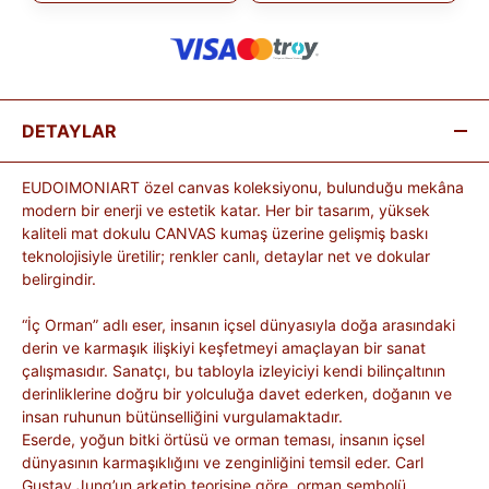
DETAYLAR
EUDOIMONIART özel canvas koleksiyonu, bulunduğu mekâna
modern bir enerji ve estetik katar. Her bir tasarım, yüksek
kaliteli mat dokulu CANVAS kumaş üzerine gelişmiş baskı
teknolojisiyle üretilir; renkler canlı, detaylar net ve dokular
belirgindir.
“İç Orman” adlı eser, insanın içsel dünyasıyla doğa arasındaki
derin ve karmaşık ilişkiyi keşfetmeyi amaçlayan bir sanat
çalışmasıdır. Sanatçı, bu tabloyla izleyiciyi kendi bilinçaltının
derinliklerine doğru bir yolculuğa davet ederken, doğanın ve
insan ruhunun bütünselliğini vurgulamaktadır.
Eserde, yoğun bitki örtüsü ve orman teması, insanın içsel
dünyasının karmaşıklığını ve zenginliğini temsil eder. Carl
Gustav Jung’un arketip teorisine göre, orman sembolü,