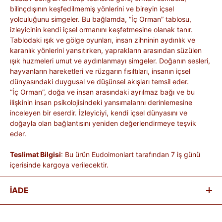
bilinçdışının keşfedilmemiş yönlerini ve bireyin içsel
yolculuğunu simgeler. Bu bağlamda, “İç Orman” tablosu,
izleyicinin kendi içsel ormanını keşfetmesine olanak tanır.
Tablodaki ışık ve gölge oyunları, insan zihninin aydınlık ve
karanlık yönlerini yansıtırken, yaprakların arasından süzülen
ışık huzmeleri umut ve aydınlanmayı simgeler. Doğanın sesleri,
hayvanların hareketleri ve rüzgarın fısıltıları, insanın içsel
dünyasındaki duygusal ve düşünsel akışları temsil eder.
“İç Orman”, doğa ve insan arasındaki ayrılmaz bağı ve bu
ilişkinin insan psikolojisindeki yansımalarını derinlemesine
inceleyen bir eserdir. İzleyiciyi, kendi içsel dünyasını ve
doğayla olan bağlantısını yeniden değerlendirmeye teşvik
eder.
Teslimat Bilgisi
: Bu ürün Eudoimoniart tarafından 7 iş günü
içerisinde kargoya verilecektir.
İADE
Satın aldığınız ürünleri, teslim tarihinden itibaren
14 gün
içinde
iade edebilirsiniz.